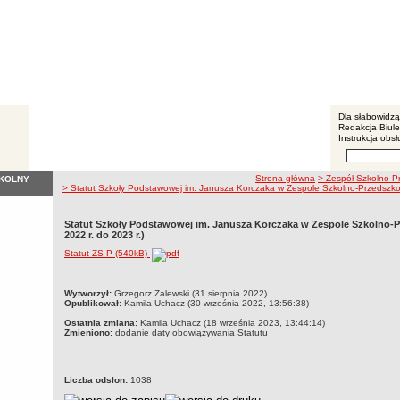
BIP - P
Menu dodatko
Dla słabowidz
Redakcja Biul
Instrukcja obsł
Wyszukiwarka 
Szukaj
ścieżka nawigacji
Strona główna
> Zespół Szkolno-P
ZKOLNY
> Statut Szkoły Podstawowej im. Janusza Korczaka w Zespole Szkolno-Przedszkol
Statut Szkoły Podstawowej im. Janusza Korczaka w Zespole Szkolno-
2022 r. do 2023 r.)
Statut ZS-P (540kB)
metryczka
Wytworzył:
Grzegorz Zalewski (31 sierpnia 2022)
Opublikował:
Kamila Uchacz (30 września 2022, 13:56:38)
Ostatnia zmiana:
Kamila Uchacz (18 września 2023, 13:44:14)
Zmieniono:
dodanie daty obowiązywania Statutu
Liczba odsłon:
1038