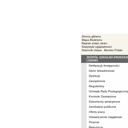
Strona główna
Mapa Biuletynu
Rejestr zmian treści
Statystyki oglądalności
Dziennik Ustaw
Monitor Polski
ZESPÓŁ SZKOLNO-PRZEDS
Menu
LISEWO
Deklaracja dostępności
Dane teleadresowe
Dyrekcja
Zarządzenia
Regulaminy
Uchwały Rady Pedagogicznej
Kontrole Zewnętrzne
Dokumenty wewnętrzne
Zamówieia publiczne
Oferty pracy
Oświadczenie majątkowe
Finanse
Rekrutacja