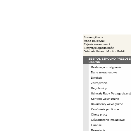
Strona główna
Mapa Biuletynu
Rejestr zmian treści
Statystyki oglądalności
Dziennik Ustaw
Monitor Polski
ZESPÓŁ SZKOLNO-PRZEDS
Menu
LISEWO
Deklaracja dostępności
Dane teleadresowe
Dyrekcja
Zarządzenia
Regulaminy
Uchwały Rady Pedagogicznej
Kontrole Zewnętrzne
Dokumenty wewnętrzne
Zamówieia publiczne
Oferty pracy
Oświadczenie majątkowe
Finanse
Rekrutacja