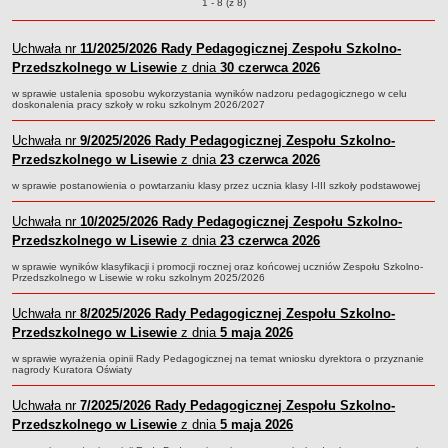
Uchwały o pozycjach
1 - 8 (z 8)
Regulaminy
Uchwały Rady Pedagogicznej
Uchwała nr
11/2025/2026
Rady Pedagogicznej Zespołu Szkolno-
Przedszkolnego w Lisewie
z dnia
30 czerwca 2026
Kontrole Zewnętrzne
w sprawie ustalenia sposobu wykorzystania wyników nadzoru pedagogicznego w celu
Dokumenty wewnętrzne
doskonalenia pracy szkoły w roku szkolnym 2026/2027
Zamówieia publiczne
Uchwała nr
9/2025/2026
Rady Pedagogicznej Zespołu Szkolno-
Oferty pracy
Przedszkolnego w Lisewie
z dnia
23 czerwca 2026
Oświadczenie majątkowe
w sprawie postanowienia o powtarzaniu klasy przez ucznia klasy I-III szkoły podstawowej
Finanse
Uchwała nr
10/2025/2026
Rady Pedagogicznej Zespołu Szkolno-
Rekrutacja
Przedszkolnego w Lisewie
z dnia
23 czerwca 2026
Aktualności
w sprawie wyników klasyfikacji i promocji rocznej oraz końcowej uczniów Zespołu Szkolno-
RODO
Przedszkolnego w Lisewie w roku szkolnym 2025/2026
Uchwała nr
8/2025/2026
Rady Pedagogicznej Zespołu Szkolno-
Przedszkolnego w Lisewie
z dnia
5 maja 2026
w sprawie wyrażenia opinii Rady Pedagogicznej na temat wniosku dyrektora o przyznanie
nagrody Kuratora Oświaty
Uchwała nr
7/2025/2026
Rady Pedagogicznej Zespołu Szkolno-
Przedszkolnego w Lisewie
z dnia
5 maja 2026