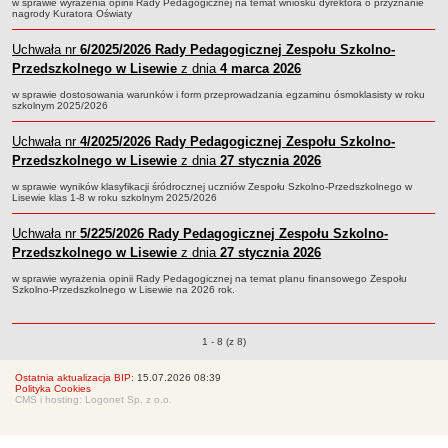
w sprawie wyrażenia opinii Rady Pedagogicznej na temat wniosku dyrektora o przyznanie
nagrody Kuratora Oświaty
Uchwała nr
6/2025/2026
Rady Pedagogicznej Zespołu Szkolno-
Przedszkolnego w Lisewie
z dnia
4 marca 2026
w sprawie dostosowania warunków i form przeprowadzania egzaminu ósmoklasisty w roku
szkolnym 2025/2026
Uchwała nr
4/2025/2026
Rady Pedagogicznej Zespołu Szkolno-
Przedszkolnego w Lisewie
z dnia
27 stycznia 2026
w sprawie wyników klasyfikacji śródrocznej uczniów Zespołu Szkolno-Przedszkolnego w
Lisewie klas 1-8 w roku szkolnym 2025/2026
Uchwała nr
5/225/2026
Rady Pedagogicznej Zespołu Szkolno-
Przedszkolnego w Lisewie
z dnia
27 stycznia 2026
w sprawie wyrażenia opinii Rady Pedagogicznej na temat planu finansowego Zespołu
Szkolno-Przedszkolnego w Lisewie na 2026 rok.
Uchwały o pozycjach
1 - 8 (z 8)
Ostatnia aktualizacja BIP:
15.07.2026 08:39
Polityka Cookies
CMS i hosting: Logonet Sp. z o.o.