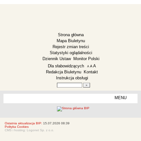
Strona główna
Mapa Biuletynu
Rejestr zmian treści
Statystyki oglądalności
Dziennik Ustaw
Monitor Polski
Menu dodatkowe
Dla słabowidzących
A
powiększ czcionkę
A
standardowy rozmiar czcionki
A
pomniejsz czcionkę
Redakcja Biuletynu
Kontakt
Instrukcja obsługi
Wyszukiwarka artykułów
Szukaj
MENU
Menu
ZESPÓŁ SZKOLNO-PRZEDSZKOLNY LISEWO
Deklaracja dostępności
Dane teleadresowe
Ostatnia aktualizacja BIP:
15.07.2026 08:39
Polityka Cookies
Dyrekcja
CMS i hosting: Logonet Sp. z o.o.
Zarządzenia