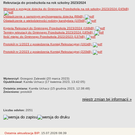
Rekrutacja do przedszkola na rok szkolny 2023/2024
Regulaminy
Wniosek o przyjęcie dziecka do Gminnego Przedszkola na rok szkolny 2023/2024 (245kB)
Uchwały Rady Pedagogicznej
Oświadczenie o samotnym wychowywaniu dziecka (86kB)
Kontrole Zewnętrzne
Oświadczenie o wielodzietności rodziny kandydata (105kB)
Dokumenty wewnętrzne
Kryteria Rekrutacji do Gminnego Przedszkola 2023/2024 (168kB)
Terminy rekrutacji do Gminnego Przedszkola 2023/2024 (185kB)
Zamówieia publiczne
Ilość miejsc do Gminnego Przedszkola 2022/2023 (137kB)
Oferty pracy
Protokół nr 1/2023 z posiedzenia Komisji Rekrutacyjnej (191kB)
Oświadczenie majątkowe
Protokół nr 2/2023 z posiedzenia Komisji Rekrutacyjnej (220kB)
Finanse
Rekrutacja
Aktualności
metryczka
Wytworzył:
Grzegorz Zalewski (20 marca 2023)
Opublikował:
Kamila Uchacz (17 kwietnia 2023, 13:42:05)
RODO
Ostatnia zmiana:
Kamila Uchacz (15 grudnia 2023, 12:38:48)
Zmieniono:
protokół
rejestr zmian tej informacji »
Liczba odsłon:
2051
Ostatnia aktualizacja BIP:
15.07.2026 08:39