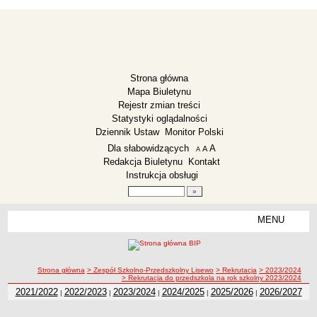
Strona główna
Mapa Biuletynu
Rejestr zmian treści
Statystyki oglądalności
Dziennik Ustaw
Monitor Polski
Menu dodatkowe
Dla słabowidzących
A
powiększ czcionkę
A
standardowy rozmiar czcionki
A
pomniejsz czcionkę
Redakcja Biuletynu
Kontakt
Instrukcja obsługi
Wyszukiwarka artykułów
Szukaj
MENU
Menu
ZESPÓŁ SZKOLNO-PRZEDSZKOLNY LISEWO
Deklaracja dostępności
ścieżka nawigacji
Strona główna
> Zespół Szkolno-Przedszkolny Lisewo
> Rekrutacja
> 2023/2024
Dane teleadresowe
> Rekrutacja do przedszkola na rok szkolny 2023/2024
2021/2022
2022/2023
2023/2024
2024/2025
2025/2026
2026/2027
Dyrekcja
|
|
|
|
|
Zarządzenia