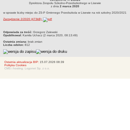
Zarządzenie nr 2/2020Dyrektora Zespołu Szkolno-Przedszkolnego w Lisewiez dnia
Dyrektora Zespołu Szkolno-Przedszkolnego w Lisewie
Regulaminy
2 marca 2020w sprawie liczby miejsc do ZS-P Gminnego Przedszkola w Lisewie na
z dnia
2 marca 2020
rok szkolny 2020/2021
Uchwały Rady Pedagogicznej
w sprawie liczby miejsc do ZS-P Gminnego Przedszkola w Lisewie na rok szkolny 2020/2021
Zarządzenie 2/2020 (473kB)
Kontrole Zewnętrzne
Dokumenty wewnętrzne
metryczka
Odpowiada za treść:
Grzegorz Zalewski
Zamówieia publiczne
Opublikował:
Kamila Uchacz (2 marca 2020, 08:13:49)
Ostatnia zmiana:
brak zmian
Oferty pracy
Liczba odsłon:
812
Oświadczenie majątkowe
Finanse
Ostatnia aktualizacja BIP:
15.07.2026 08:39
Rekrutacja
Polityka Cookies
CMS i hosting: Logonet Sp. z o.o.
Aktualności
RODO