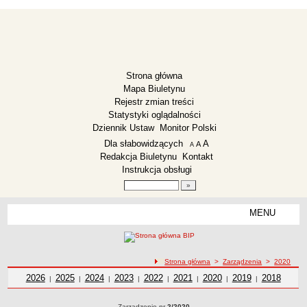
Strona główna
Mapa Biuletynu
Rejestr zmian treści
Statystyki oglądalności
Dziennik Ustaw
Monitor Polski
Menu dodatkowe
Dla słabowidzących
A
powiększ czcionkę
A
standardowy rozmiar czcionki
A
pomniejsz czcionkę
Redakcja Biuletynu
Kontakt
Instrukcja obsługi
Wyszukiwarka artykułów
Szukaj
MENU
Menu
ZESPÓŁ SZKOLNO-PRZEDSZKOLNY LISEWO
Deklaracja dostępności
ścieżka nawigacji
Strona główna
>
Zarządzenia
>
2020
Dane teleadresowe
Zarządzenia z roku
2026
Zarządzenia z roku
2025
Zarządzenia z roku
2024
Zarządzenia z roku
2023
Zarządzenia z roku
2022
Zarządzenia z roku
2021
Zarządzenia z roku
2020
2019
Zarządzenia z
Zarządzeni
2018
|
|
|
|
|
|
|
|
Dyrekcja
roku
z roku
Zarządzenia
Zarządzenie nr
2/2020