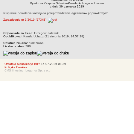
Zarządzenie nr 5/2019Dyrektora Zespołu Szkolno-Przedszkolnego w Lisewiez dnia
Dyrektora Zespołu Szkolno-Przedszkolnego w Lisewie
Regulaminy
30 czerwca 2019w sprawie powołania komisji do przeprowadzenia egzaminów
z dnia
30 czerwca 2019
poprawkowych
Uchwały Rady Pedagogicznej
w sprawie powołania komisji do przeprowadzenia egzaminów poprawkowych
Zarządzenie nr 5/2019 (573kB)
Kontrole Zewnętrzne
Dokumenty wewnętrzne
metryczka
Odpowiada za treść:
Grzegorz Zalewski
Zamówieia publiczne
Opublikował:
Kamila Uchacz (21 sierpnia 2019, 14:57:28)
Ostatnia zmiana:
brak zmian
Oferty pracy
Liczba odsłon:
780
Oświadczenie majątkowe
Finanse
Ostatnia aktualizacja BIP:
15.07.2026 08:39
Rekrutacja
Polityka Cookies
CMS i hosting: Logonet Sp. z o.o.
Aktualności
RODO