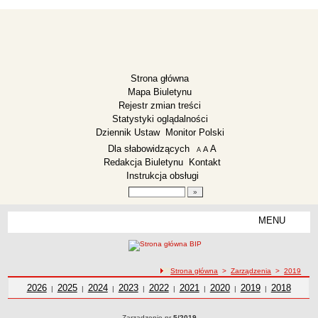
Strona główna
Mapa Biuletynu
Rejestr zmian treści
Statystyki oglądalności
Dziennik Ustaw
Monitor Polski
Menu dodatkowe
Dla słabowidzących
A
powiększ czcionkę
A
standardowy rozmiar czcionki
A
pomniejsz czcionkę
Redakcja Biuletynu
Kontakt
Instrukcja obsługi
Wyszukiwarka artykułów
Szukaj
MENU
Menu
ZESPÓŁ SZKOLNO-PRZEDSZKOLNY LISEWO
Deklaracja dostępności
ścieżka nawigacji
Strona główna
>
Zarządzenia
>
2019
Dane teleadresowe
Zarządzenia z roku
2026
Zarządzenia z roku
2025
Zarządzenia z roku
2024
Zarządzenia z roku
2023
Zarządzenia z roku
2022
Zarządzenia z roku
2021
Zarządzenia z roku
2020
2019
Zarządzenia z
Zarządzeni
2018
|
|
|
|
|
|
|
|
Dyrekcja
roku
z roku
Zarządzenia
Zarządzenie nr
5/2019