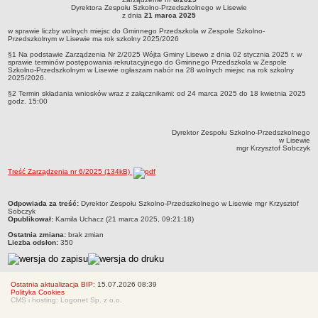
Zarządzenie nr 6/2025Dyrektora Zespołu Szkolno-Przedszkolnego w Lisewiez dnia
Dyrektora Zespołu Szkolno-Przedszkolnego w Lisewie
Regulaminy
21 marca 2025w sprawie liczby wolnych miejsc do Gminnego Przedszkola w
z dnia
21 marca 2025
Zespole Szkolno-Przedszkolnym w Lisewie ma rok szkolny 2025/2026
Uchwały Rady Pedagogicznej
w sprawie liczby wolnych miejsc do Gminnego Przedszkola w Zespole Szkolno-
Przedszkolnym w Lisewie ma rok szkolny 2025/2026
Kontrole Zewnętrzne
§1 Na podstawie Zarządzenia Nr 2/2025 Wójta Gminy Lisewo z dnia 02 stycznia 2025 r. w
sprawie terminów postępowania rekrutacyjnego do Gminnego Przedszkola w Zespole
Dokumenty wewnętrzne
Szkolno-Przedszkolnym w Lisewie ogłaszam nabór na 28 wolnych miejsc na rok szkolny
2025/2026.
Zamówieia publiczne
§2 Termin składania wniosków wraz z załącznikami: od 24 marca 2025 do 18 kwietnia 2025
godz. 15:00
Oferty pracy
Oświadczenie majątkowe
Dyrektor Zespołu Szkolno-Przedszkolnego
Finanse
w Lisewie
mgr Krzysztof Sobczyk
Rekrutacja
Treść Zarządzenia nr 6/2025 (134kB)
Aktualności
RODO
metryczka
Odpowiada za treść:
Dyrektor Zespołu Szkolno-Przedszkolnego w Lisewie mgr Krzysztof
Sobczyk
Opublikował:
Kamila Uchacz (21 marca 2025, 09:21:18)
Ostatnia zmiana:
brak zmian
Liczba odsłon:
350
Ostatnia aktualizacja BIP:
15.07.2026 08:39
Polityka Cookies
CMS i hosting: Logonet Sp. z o.o.