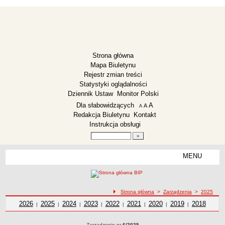
Strona główna
Mapa Biuletynu
Rejestr zmian treści
Statystyki oglądalności
Dziennik Ustaw
Monitor Polski
Menu dodatkowe
Dla słabowidzących
A
powiększ czcionkę
A
standardowy rozmiar czcionki
A
pomniejsz czcionkę
Redakcja Biuletynu
Kontakt
Instrukcja obsługi
Wyszukiwarka artykułów
Szukaj
MENU
Menu
ZESPÓŁ SZKOLNO-PRZEDSZKOLNY LISEWO
Deklaracja dostępności
ścieżka nawigacji
Strona główna
>
Zarządzenia
>
2025
Dane teleadresowe
Zarządzenia z roku
2026
Zarządzenia z roku
2025
Zarządzenia z roku
2024
Zarządzenia z roku
2023
Zarządzenia z roku
2022
Zarządzenia z roku
2021
Zarządzenia z roku
2020
2019
Zarządzenia z
Zarządzeni
2018
|
|
|
|
|
|
|
|
Dyrekcja
roku
z roku
Zarządzenia
Zarządzenie nr
6/2025