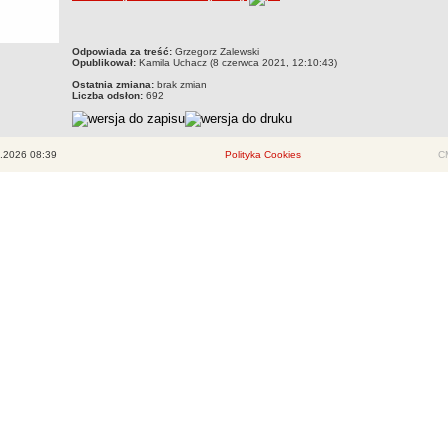
metryczka
Odpowiada za treść:
Grzegorz Zalewski
Opublikował:
Kamila Uchacz (8 czerwca 2021, 12:10:43)
Ostatnia zmiana:
brak zmian
Liczba odsłon:
692
.2026 08:39
Polityka Cookies
CM