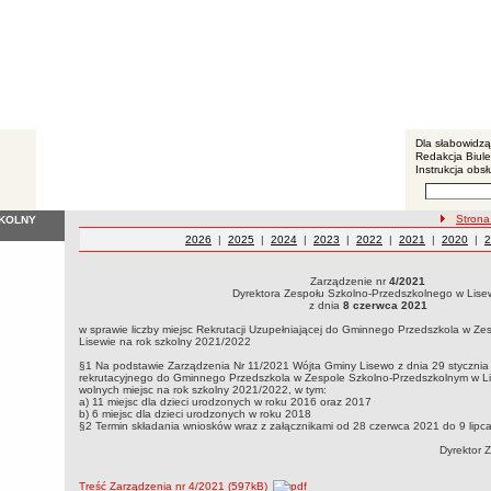
BIP - P
Menu dodatko
Dla słabowidz
Redakcja Biul
Instrukcja obsł
Wyszukiwarka 
Szukaj
ścieżka n
Strona
ZKOLNY
Zarządzenia z roku
2026
|
Zarządzenia z roku
2025
|
Zarządzenia z roku
2024
|
Zarządzenia z roku
2023
|
Zarządzenia z roku
2022
|
Zarządzenia z rok
2021
|
Zarządzen
2020
|
Z
2
Zarządzenie nr
4/2021
Zarządzenie nr 4/2021Dyrektora Zespołu Szkolno-Przedszkolnego w Lise
Dyrektora Zespołu Szkolno-Przedszkolnego w Lise
Gminnego Przedszkola w Zespole Szkolno-Przedszkolnym w Lisewie na
z dnia
8 czerwca 2021
w sprawie liczby miejsc Rekrutacji Uzupełniającej do Gminnego Przedszkola w Z
Lisewie na rok szkolny 2021/2022
§1 Na podstawie Zarządzenia Nr 11/2021 Wójta Gminy Lisewo z dnia 29 stycznia
rekrutacyjnego do Gminnego Przedszkola w Zespole Szkolno-Przedszkolnym w L
wolnych miejsc na rok szkolny 2021/2022, w tym:
a) 11 miejsc dla dzieci urodzonych w roku 2016 oraz 2017
b) 6 miejsc dla dzieci urodzonych w roku 2018
§2 Termin składania wniosków wraz z załącznikami od 28 czerwca 2021 do 9 lipc
Dyrektor 
Treść Zarządzenia nr 4/2021 (597kB)