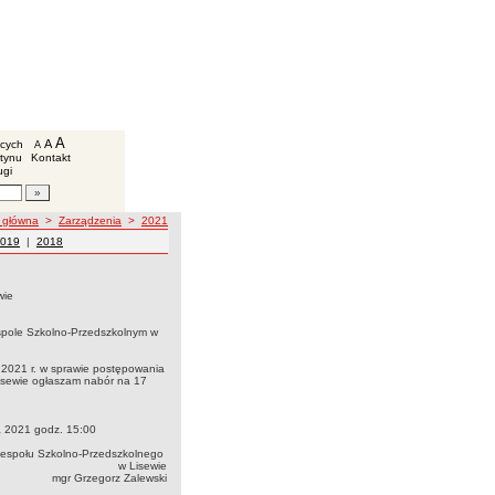
lacówki Oświatowe Gminy Lisewo
we
A
powiększ czcionkę
A
standardowy rozmiar czcionki
ących
A
pomniejsz czcionkę
etynu
Kontakt
ugi
artykułów
awigacji
 główna
>
Zarządzenia
>
2021
u
ia z roku
arządzenia z roku
019
|
Zarządzenia z roku
2018
wiez dnia 8 czerwca 2021w sprawie liczby miejsc Rekrutacji Uzupełniającej do
wie
 rok szkolny 2021/2022
espole Szkolno-Przedszkolnym w
 2021 r. w sprawie postępowania
isewie ogłaszam nabór na 17
a 2021 godz. 15:00
Zespołu Szkolno-Przedszkolnego
w Lisewie
mgr Grzegorz Zalewski