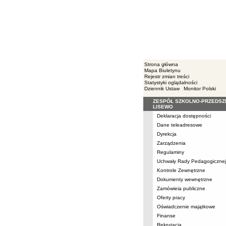
Strona główna
Mapa Biuletynu
Rejestr zmian treści
Statystyki oglądalności
Dziennik Ustaw
Monitor Polski
ZESPÓŁ SZKOLNO-PRZEDS
Menu
LISEWO
Deklaracja dostępności
Dane teleadresowe
Dyrekcja
Zarządzenia
Regulaminy
Uchwały Rady Pedagogicznej
Kontrole Zewnętrzne
Dokumenty wewnętrzne
Zamówieia publiczne
Oferty pracy
Oświadczenie majątkowe
Finanse
Rekrutacja