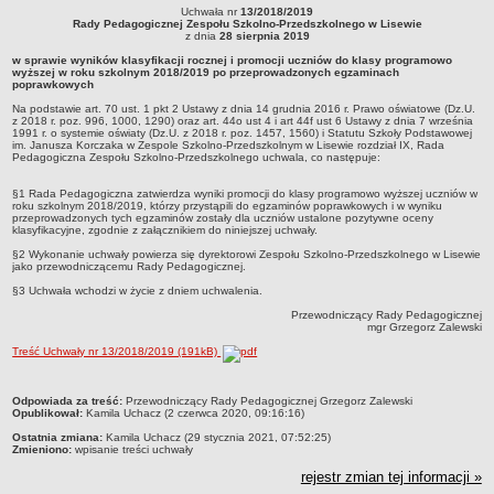
Uchwała nr
13/2018/2019
Regulaminy
Uchwała nr 13/2018/2019Rady Pedagogicznej Zespołu Szkolno-Przedszkolnego w
Rady Pedagogicznej Zespołu Szkolno-Przedszkolnego w Lisewie
Lisewiez dnia 28 sierpnia 2019w sprawie wyników klasyfikacji rocznej i promocji
z dnia
28 sierpnia 2019
Uchwały Rady Pedagogicznej
uczniów do klasy programowo wyższej w roku szkolnym 2018/2019 po
w sprawie wyników klasyfikacji rocznej i promocji uczniów do klasy programowo
przeprowadzonych egzaminach poprawkowychNa podstawie art. 70 ust. 1 pkt 2
wyższej w roku szkolnym 2018/2019 po przeprowadzonych egzaminach
Kontrole Zewnętrzne
Ustawy z dnia 14 grudnia 2016 r. Prawo oświatowe (Dz.U. z 2018 r. poz. 996, 1000,
poprawkowych
1290) oraz art. 44o ust 4 i art 44f ust 6 Ustawy z dnia 7 września 1991 r. o systemie
oświaty (Dz.U. z 2018 r. poz. 1457, 1560) i Statutu Szkoły Podstawowej im. Janusza
Dokumenty wewnętrzne
Na podstawie art. 70 ust. 1 pkt 2 Ustawy z dnia 14 grudnia 2016 r. Prawo oświatowe (Dz.U.
Korczaka w Zespole Szkolno-Przedszkolnym w Lisewie rozdział IX, Rada
z 2018 r. poz. 996, 1000, 1290) oraz art. 44o ust 4 i art 44f ust 6 Ustawy z dnia 7 września
Pedagogiczna Zespołu Szkolno-Przedszkolnego uchwala, co następuje:
Zamówieia publiczne
1991 r. o systemie oświaty (Dz.U. z 2018 r. poz. 1457, 1560) i Statutu Szkoły Podstawowej
im. Janusza Korczaka w Zespole Szkolno-Przedszkolnym w Lisewie rozdział IX, Rada
Pedagogiczna Zespołu Szkolno-Przedszkolnego uchwala, co następuje:
Oferty pracy
Oświadczenie majątkowe
§1 Rada Pedagogiczna zatwierdza wyniki promocji do klasy programowo wyższej uczniów w
roku szkolnym 2018/2019, którzy przystąpili do egzaminów poprawkowych i w wyniku
przeprowadzonych tych egzaminów zostały dla uczniów ustalone pozytywne oceny
Finanse
klasyfikacyjne, zgodnie z załącznikiem do niniejszej uchwały.
Rekrutacja
§2
Wykonanie uchwały powierza się dyrektorowi Zespołu Szkolno-Przedszkolnego w Lisewie
jako przewodniczącemu Rady Pedagogicznej.
Aktualności
§3
Uchwała wchodzi w życie z dniem uchwalenia.
RODO
Przewodniczący Rady Pedagogicznej
mgr Grzegorz Zalewski
Treść Uchwały nr 13/2018/2019 (191kB)
metryczka
Odpowiada za treść:
Przewodniczący Rady Pedagogicznej Grzegorz Zalewski
Opublikował:
Kamila Uchacz (2 czerwca 2020, 09:16:16)
Ostatnia zmiana:
Kamila Uchacz (29 stycznia 2021, 07:52:25)
Zmieniono:
wpisanie treści uchwały
rejestr zmian tej informacji »