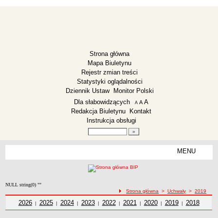
Strona główna
Mapa Biuletynu
Rejestr zmian treści
Statystyki oglądalności
Dziennik Ustaw
Monitor Polski
Menu dodatkowe
Dla słabowidzących
A
powiększ czcionkę
A
standardowy rozmiar czcionki
A
pomniejsz czcionkę
Redakcja Biuletynu
Kontakt
Instrukcja obsługi
Wyszukiwarka artykułów
Szukaj
MENU
Menu
ZESPÓŁ SZKOLNO-PRZEDSZKOLNY LISEWO
Deklaracja dostępności
NULL string(0) ""
Dane teleadresowe
ścieżka nawigacji
Strona główna
>
Uchwały
>
2019
Dyrekcja
Uchwały z roku
2026
Uchwały z roku
2025
Uchwały z roku
2024
Uchwały z roku
2023
Uchwały z roku
2022
Uchwały z roku
2021
Uchwały z roku
2020
Uchwały z roku
2019
2018
Uchwały z
|
|
|
|
|
|
|
|
roku
Zarządzenia