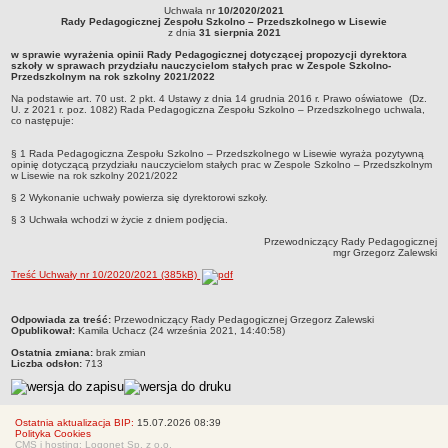
Uchwała nr
10/2020/2021
Regulaminy
Uchwała nr 10/2020/2021Rady Pedagogicznej Zespołu Szkolno – Przedszkolnego
Rady Pedagogicznej Zespołu Szkolno – Przedszkolnego w Lisewie
w Lisewie z dnia 31 sierpnia 2021w sprawie wyrażenia opinii Rady Pedagogicznej
z dnia
31 sierpnia 2021
Uchwały Rady Pedagogicznej
dotyczącej propozycji dyrektora szkoły w sprawach przydziału nauczycielom
w sprawie wyrażenia opinii Rady Pedagogicznej dotyczącej propozycji dyrektora
stałych prac w Zespole Szkolno-Przedszkolnym na rok szkolny 2021/2022Na
szkoły w sprawach przydziału nauczycielom stałych prac w Zespole Szkolno-
Kontrole Zewnętrzne
podstawie art. 70 ust. 2 pkt. 4 Ustawy z dnia 14 grudnia 2016 r. Prawo oświatowe
Przedszkolnym na rok szkolny 2021/2022
(Dz. U. z 2021 r. poz. 1082) Rada Pedagogiczna Zespołu Szkolno – Przedszkolnego
uchwala, co następuje:
Dokumenty wewnętrzne
Na podstawie art. 70 ust. 2 pkt. 4 Ustawy z dnia 14 grudnia 2016 r. Prawo oświatowe (Dz.
U. z 2021 r. poz. 1082) Rada Pedagogiczna Zespołu Szkolno – Przedszkolnego uchwala,
Zamówieia publiczne
co następuje:
Oferty pracy
§ 1 Rada Pedagogiczna Zespołu Szkolno – Przedszkolnego w Lisewie wyraża pozytywną
opinię dotyczącą przydziału nauczycielom stałych prac w Zespole Szkolno – Przedszkolnym
Oświadczenie majątkowe
w Lisewie na rok szkolny 2021/2022
§ 2 Wykonanie uchwały powierza się dyrektorowi szkoły.
Finanse
§ 3 Uchwała wchodzi w życie z dniem podjęcia.
Rekrutacja
Przewodniczący Rady Pedagogicznej
Aktualności
mgr Grzegorz Zalewski
Treść Uchwały nr 10/2020/2021 (385kB)
RODO
metryczka
Odpowiada za treść:
Przewodniczący Rady Pedagogicznej Grzegorz Zalewski
Opublikował:
Kamila Uchacz (24 września 2021, 14:40:58)
Ostatnia zmiana:
brak zmian
Liczba odsłon:
713
Ostatnia aktualizacja BIP:
15.07.2026 08:39
Polityka Cookies
CMS i hosting: Logonet Sp. z o.o.