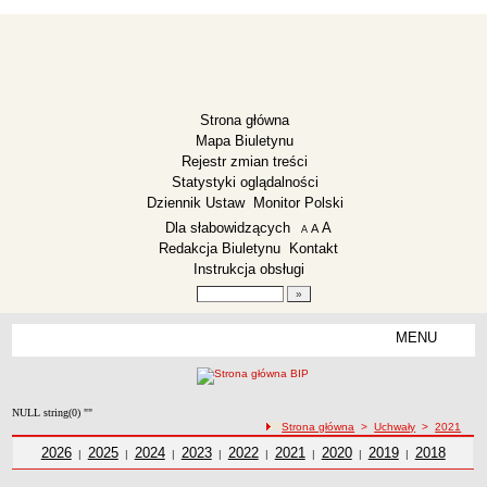
Strona główna
Mapa Biuletynu
Rejestr zmian treści
Statystyki oglądalności
Dziennik Ustaw
Monitor Polski
Menu dodatkowe
Dla słabowidzących
A
powiększ czcionkę
A
standardowy rozmiar czcionki
A
pomniejsz czcionkę
Redakcja Biuletynu
Kontakt
Instrukcja obsługi
Wyszukiwarka artykułów
Szukaj
MENU
Menu
ZESPÓŁ SZKOLNO-PRZEDSZKOLNY LISEWO
Deklaracja dostępności
NULL string(0) ""
Dane teleadresowe
ścieżka nawigacji
Strona główna
>
Uchwały
>
2021
Dyrekcja
Uchwały z roku
2026
Uchwały z roku
2025
Uchwały z roku
2024
Uchwały z roku
2023
Uchwały z roku
2022
Uchwały z roku
2021
Uchwały z roku
2020
Uchwały z roku
2019
2018
Uchwały z
|
|
|
|
|
|
|
|
roku
Zarządzenia