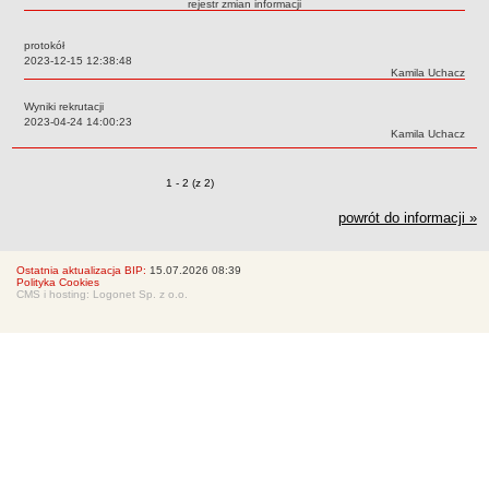
rejestr zmian informacji
Regulaminy
protokół
Uchwały Rady Pedagogicznej
Data:
2023-12-15 12:38:48
Autor:
Kamila Uchacz
Kontrole Zewnętrzne
Dokumenty wewnętrzne
Wyniki rekrutacji
Data:
2023-04-24 14:00:23
Zamówieia publiczne
Autor:
Kamila Uchacz
Oferty pracy
Zmiany o pozycjach
1 - 2 (z 2)
Oświadczenie majątkowe
Finanse
powrót do informacji »
Rekrutacja
Ostatnia aktualizacja BIP:
15.07.2026 08:39
Aktualności
Polityka Cookies
CMS i hosting: Logonet Sp. z o.o.
RODO