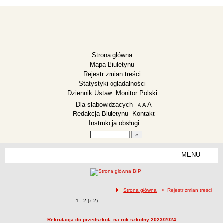
Strona główna
Mapa Biuletynu
Rejestr zmian treści
Statystyki oglądalności
Dziennik Ustaw
Monitor Polski
Menu dodatkowe
Dla słabowidzących
A
powiększ czcionkę
A
standardowy rozmiar czcionki
A
pomniejsz czcionkę
Redakcja Biuletynu
Kontakt
Instrukcja obsługi
Wyszukiwarka artykułów
Szukaj
MENU
Menu
ZESPÓŁ SZKOLNO-PRZEDSZKOLNY LISEWO
Deklaracja dostępności
ścieżka nawigacji
Strona główna
> Rejestr zmian treści
Dane teleadresowe
Zmiany o pozycjach
1 - 2 (z 2)
Rejestr zmian treści
Dyrekcja
Zarządzenia
Rekrutacja do przedszkola na rok szkolny 2023/2024