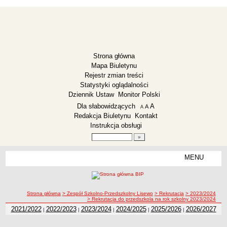
Strona główna
Mapa Biuletynu
Rejestr zmian treści
Statystyki oglądalności
Dziennik Ustaw
Monitor Polski
Menu dodatkowe
Dla słabowidzących
A
powiększ czcionkę
A
standardowy rozmiar czcionki
A
pomniejsz czcionkę
Redakcja Biuletynu
Kontakt
Instrukcja obsługi
Wyszukiwarka artykułów
Szukaj
MENU
Menu
ZESPÓŁ SZKOLNO-PRZEDSZKOLNY LISEWO
Deklaracja dostępności
ścieżka nawigacji
Strona główna
> Zespół Szkolno-Przedszkolny Lisewo
> Rekrutacja
> 2023/2024
Dane teleadresowe
> Rekrutacja do przedszkola na rok szkolny 2023/2024
2021/2022
2022/2023
2023/2024
2024/2025
2025/2026
2026/2027
Dyrekcja
|
|
|
|
|
Zarządzenia