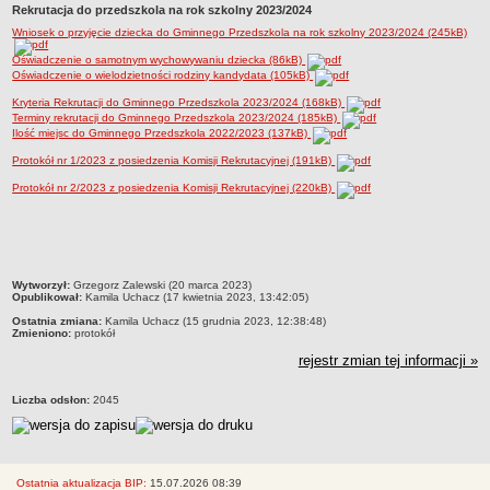
Rekrutacja do przedszkola na rok szkolny 2023/2024
Regulaminy
Wniosek o przyjęcie dziecka do Gminnego Przedszkola na rok szkolny 2023/2024 (245kB)
Uchwały Rady Pedagogicznej
Oświadczenie o samotnym wychowywaniu dziecka (86kB)
Kontrole Zewnętrzne
Oświadczenie o wielodzietności rodziny kandydata (105kB)
Dokumenty wewnętrzne
Kryteria Rekrutacji do Gminnego Przedszkola 2023/2024 (168kB)
Terminy rekrutacji do Gminnego Przedszkola 2023/2024 (185kB)
Zamówieia publiczne
Ilość miejsc do Gminnego Przedszkola 2022/2023 (137kB)
Oferty pracy
Protokół nr 1/2023 z posiedzenia Komisji Rekrutacyjnej (191kB)
Oświadczenie majątkowe
Protokół nr 2/2023 z posiedzenia Komisji Rekrutacyjnej (220kB)
Finanse
Rekrutacja
Aktualności
metryczka
Wytworzył:
Grzegorz Zalewski (20 marca 2023)
Opublikował:
Kamila Uchacz (17 kwietnia 2023, 13:42:05)
RODO
Ostatnia zmiana:
Kamila Uchacz (15 grudnia 2023, 12:38:48)
Zmieniono:
protokół
rejestr zmian tej informacji »
Liczba odsłon:
2045
Ostatnia aktualizacja BIP:
15.07.2026 08:39